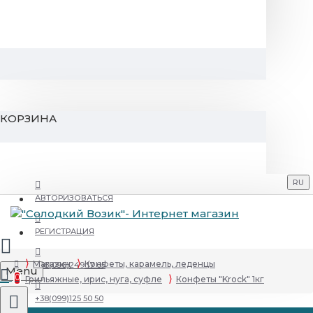
КОРЗИНА
RU
АВТОРИЗОВАТЬСЯ
РЕГИСТРАЦИЯ
Магазин
Конфеты, карамель, леденцы
+38(096)249 17 05
Menu
0
Грильяжные, ирис, нуга, суфле
Конфеты "Krock" 1кг
+38(099)125 50 50