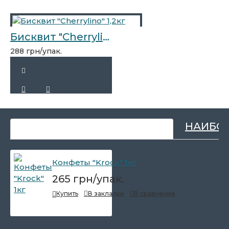
Бисквит "Cherrylino" 1,2кг
288 грн/упак.
НЕДАВНО ПРОСМОТРЕННЫЕ
НАИБО
Конфеты "Krock" 1кг
265 грн/упак.
Купить
В закладки
В сравнение