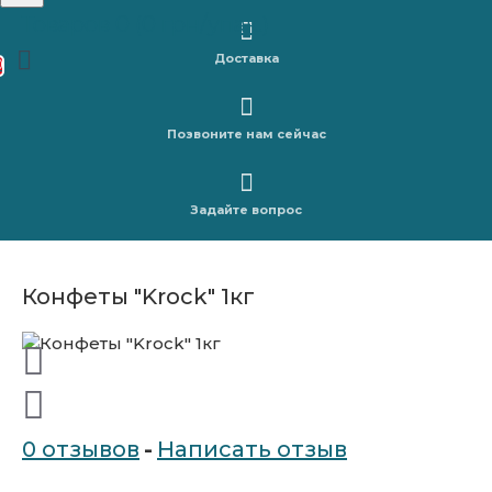
Товаров 0 (0 грн/упак.)
Доставка
0
Позвоните нам сейчас
Задайте вопрос
Конфеты "Krock" 1кг
0 отзывов
-
Написать отзыв