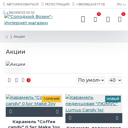
АВТОРИЗОВАТЬСЯ
РЕГИСТРАЦИЯ
+38(096)249 17 05
RU
+38(099)125 50 50
0
0
Акции
Акции
0
ГОРЯЧИЙ
НОВЫЙ
Карамель "Coffee
candy" 0,5кг Make Joy
Карамель леденцовая