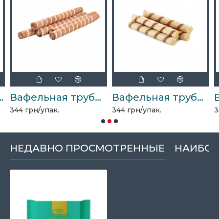
ком 2кг Стефания
Вафельная трубочка "Хрумка" Галиция лесной орех 1,8кг
Вафельная трубочка "Хрумка" Галиция сгущенное молоко 1,8кг
344 грн/упак.
344 грн/упак.
3
НЕДАВНО ПРОСМОТРЕННЫЕ
НАИБОЛ