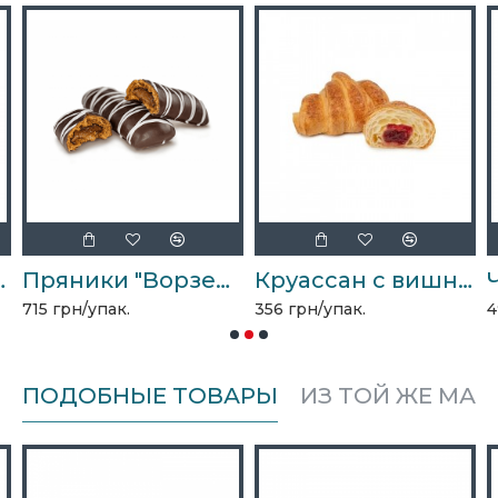
оладом 2кг
Пряники "Ворзельские" 2,5кг
Круассан с вишней 2кг
715 грн/упак.
356 грн/упак.
4
ПОДОБНЫЕ ТОВАРЫ
ИЗ ТОЙ ЖЕ МАР