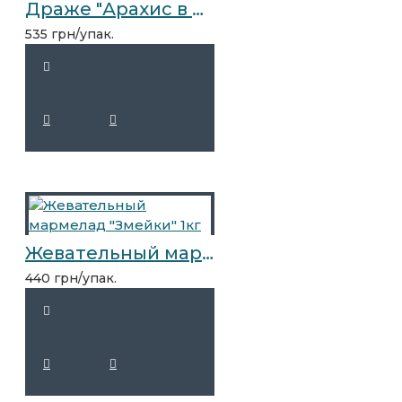
Драже "Арахис в кунжуте" 2,5кг
535 грн/упак.
Жевательный мармелад "Змейки" 1кг
440 грн/упак.