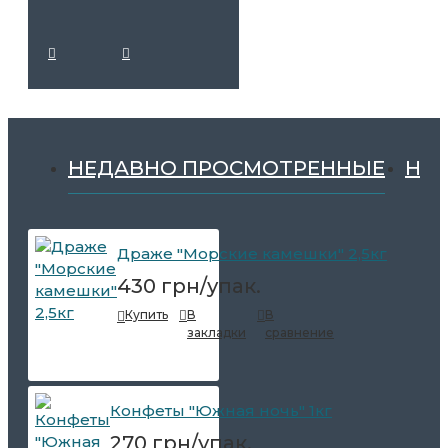
НЕДАВНО ПРОСМОТРЕННЫЕ
НА
Драже "Морские камешки" 2,5кг
430 грн/упак.
Купить
В
В
закладки
сравнение
Конфеты "Южная ночь" 1кг
270 грн/упак.