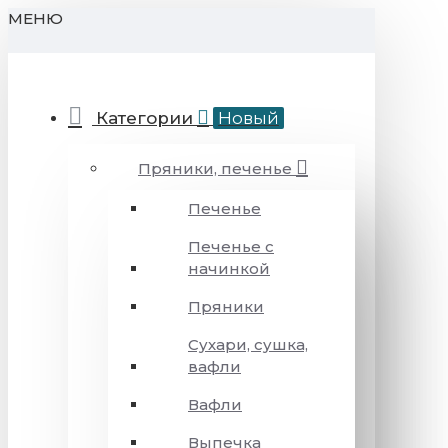
МЕНЮ
Категории
Новый
Пряники, печенье
Печенье
Печенье с
начинкой
Пряники
Сухари, сушка,
вафли
Вафли
Выпечка