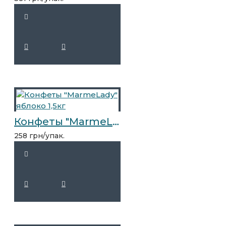
Конфеты "MarmeLady" яблоко 1,5кг
258 грн/упак.