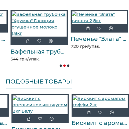
укас
Печенье "Злата" вишня 2,8кг
720 грн/упак.
Вафельная трубочка "Хрумка" Галиция сгущенное молоко 1,8кг
5
344 грн/упак.
ПОДОБНЫЕ ТОВАРЫ
апучино 2кг
Бисквит с ароматом тоффи 2кг