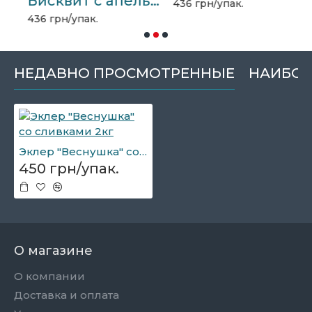
Бисквит с апельсиновым вкусом 2кг Балу
436 грн/упак.
4
436 грн/упак.
НЕДАВНО ПРОСМОТРЕННЫЕ
НАИБОЛ
Эклер "Веснушка" со сливками 2кг
450 грн/упак.
О магазине
О компании
Доставка и оплата