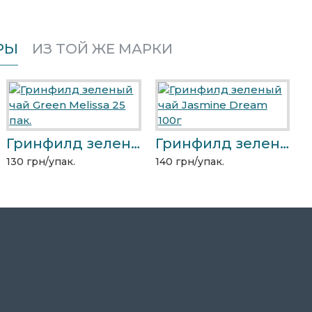
РЫ
ИЗ ТОЙ ЖЕ МАРКИ
Бисквит кофе-капучино 2кг
Вафельный шарик "Десерт-коньяк" 1,5кг
Гринфилд зеленый чай Green Melissa 25 пак.
Гринфилд зеленый чай Jasmine Dream 100г
36 грн/упак.
381 грн/упак.
130 грн/упак.
140 грн/упак.
1