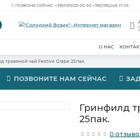
ПОЗВОНИ СЕЙЧАС: ‎+38(099)125-50-50 +38(096)249-17-05
В
З
О НАС
КОНТАК
д травяной чай Festive Grape 25пак.
ПОЗВОНИТЕ НАМ СЕЙЧАС
ЗА
Гринфилд тр
25пак.
0 отзыво