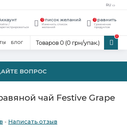
RU
Аккаунт
Список желаний
Сравнить
0
0
ойти /
Изменить список
Сравнение
арегистрироваться
желаний
продуктов
0
Товаров 0 (0 грн/упак.)
ТЫ
БЛОГ
ДАЙТЕ ВОПРОС
авяной чай Festive Grape
в
-
Написать отзыв