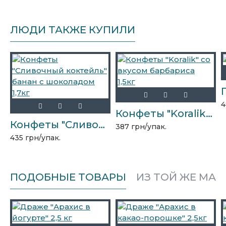
ЛЮДИ ТАКЖЕ КУПИЛИ
4
Конфеты "Koralik" со вкусом барбариса 1,5кг
Конфеты "Сливочный коктейль" банан с шоколадом 1,7кг
387 грн/упак.
435 грн/упак.
ПОДОБНЫЕ ТОВАРЫ
ИЗ ТОЙ ЖЕ МАР