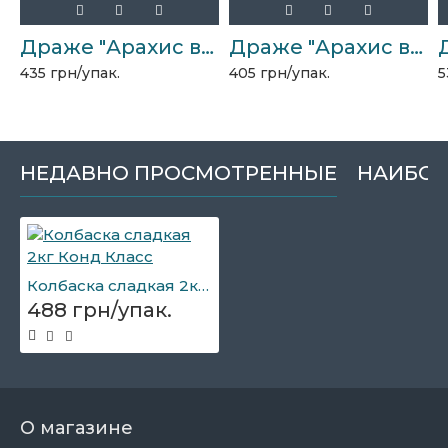
Драже "Арахис в йогурте" 2,5 кг
Драже "Арахис в какао-порошке" 2,5кг
435 грн/упак.
405 грн/упак.
5
НЕДАВНО ПРОСМОТРЕННЫЕ
НАИБОЛ
Колбаска сладкая 2кг Конд Класс
488 грн/упак.
О магазине