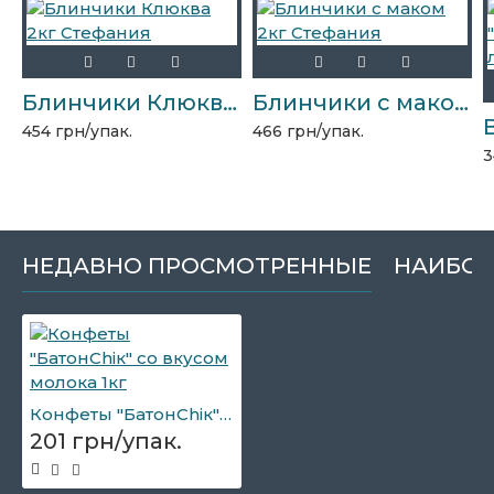
Блинчики Клюква 2кг Стефания
Блинчики с маком 2кг Стефания
454 грн/упак.
466 грн/упак.
3
НЕДАВНО ПРОСМОТРЕННЫЕ
НАИБОЛ
Конфеты "БатонChiк" со вкусом молока 1кг
201 грн/упак.