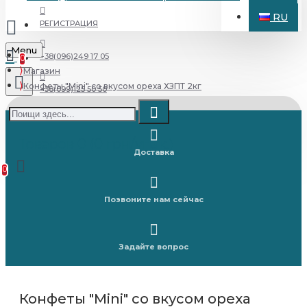
RU
РЕГИСТРАЦИЯ
Menu
+38(096)249 17 05
0
Магазин
Конфеты "Mini" со вкусом ореха ХЗПТ 2кг
+38(099)125 50 50
Товаров 0 (0 грн/упак.)
Доставка
0
Позвоните нам сейчас
Задайте вопрос
Конфеты "Mini" со вкусом ореха