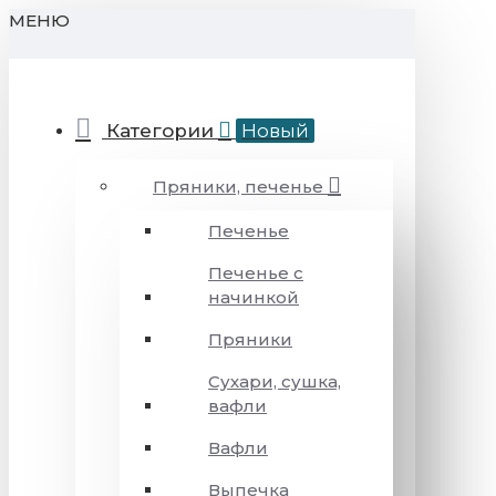
МЕНЮ
Категории
Новый
Пряники, печенье
Печенье
Печенье с
начинкой
Пряники
Сухари, сушка,
вафли
Вафли
Выпечка