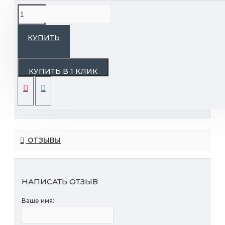
ОПИСАНИЕ
КУПИТЬ
Глазированная шоколадно-вафельная
конфета со вкусом лесного ореха.
КУПИТЬ В 1 КЛИК
Срок годности: 3 мес.
Вес: 2 кг.
ОТЗЫВЫ
НАПИСАТЬ ОТЗЫВ
Ваше имя: