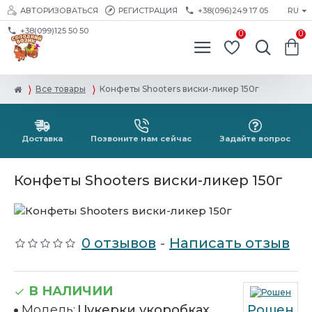
АВТОРИЗОВАТЬСЯ
РЕГИСТРАЦИЯ
+38(096)249 17 05
RU
+38(099)125 50 50
0
0
Все товары
Конфеты Shooters виски-ликер 150г
Доставка
Позвоните нам сейчас
Задайте вопрос
Конфеты Shooters виски-ликер 150г
0 отзывов
-
Написать отзыв
В НАЛИЧИИ
Модель:
Цукерки укоробках
Рошен