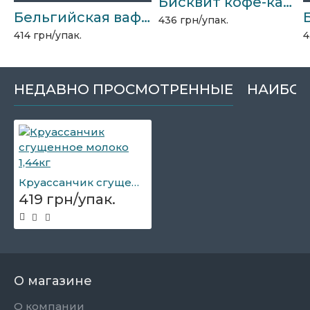
Бисквит кофе-капучино 2кг
Бельгийская вафелька 2кг Slav Dessert Тортонини
436 грн/упак.
414 грн/упак.
4
НЕДАВНО ПРОСМОТРЕННЫЕ
НАИБОЛ
Круассанчик сгущенное молоко 1,44кг
419 грн/упак.
О магазине
О компании