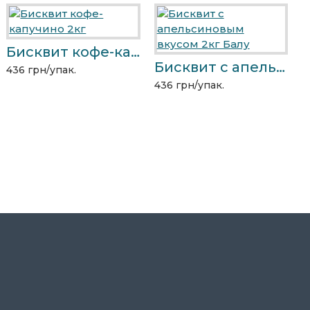
Бисквит кофе-капучино 2кг
Конфеты "Koralik" со вкусом барбариса 1,5кг
Бисквит с апельсиновым вкусом 2кг Балу
436 грн/упак.
4
87 грн/упак.
436 грн/упак.
Вафельная трубочка "Хрумка" Галиция сгущенное молоко 1,8кг
344 грн/упак.