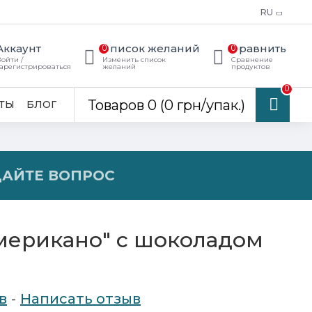
RU
Аккаунт
Список желаний
Сравнить
0
0
ойти /
Изменить список
Сравнение
арегистрироваться
желаний
продуктов
0
Товаров 0 (0 грн/упак.)
ТЫ
БЛОГ
ДАЙТЕ ВОПРОС
мерикано" с шоколадом
в
-
Написать отзыв