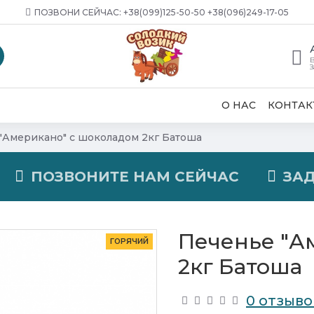
ПОЗВОНИ СЕЙЧАС: ‎+38(099)125-50-50 +38(096)249-17-05
В
З
О НАС
КОНТАК
"Американо" с шоколадом 2кг Батоша
ПОЗВОНИТЕ НАМ СЕЙЧАС
ЗА
Печенье "А
ГОРЯЧИЙ
2кг Батоша
0 отзыво