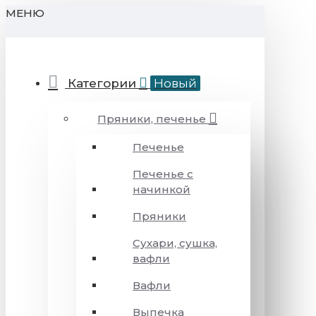
МЕНЮ
Категории
Новый
Пряники, печенье
Печенье
Печенье с
начинкой
Пряники
Сухари, сушка,
вафли
Вафли
Выпечка