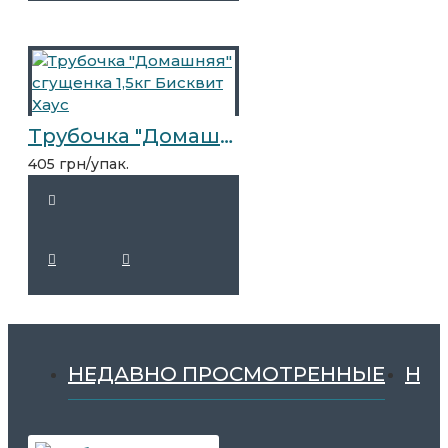
Трубочка "Домашняя" сгущенка 1,5кг Бисквит Хаус
405 грн/упак.
НЕДАВНО ПРОСМОТРЕННЫЕ
НА