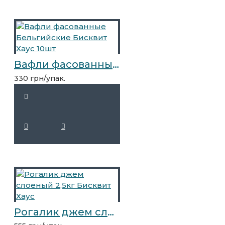
Вафли фасованные Бельгийские Бисквит Хаус 10шт
330 грн/упак.
Рогалик джем слоеный 2,5кг Бисквит Хаус