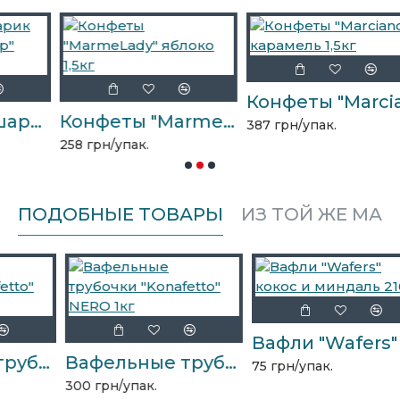
Конфеты "Marciano" карамель 1,5кг
ьный шарик "Десерт-пломбир" 1,5кг
Конфеты "MarmeLady" яблоко 1,5кг
387 грн/упак.
258 грн/упак.
ПОДОБНЫЕ ТОВАРЫ
ИЗ ТОЙ ЖЕ МАР
Вафли "Wafers" кокос и миндаль 216г
Вафельные трубочки "Konafetto" BLANC 1кг
Вафельные трубочки "Konafetto" NERO 1кг
75 грн/упак.
300 грн/упак.