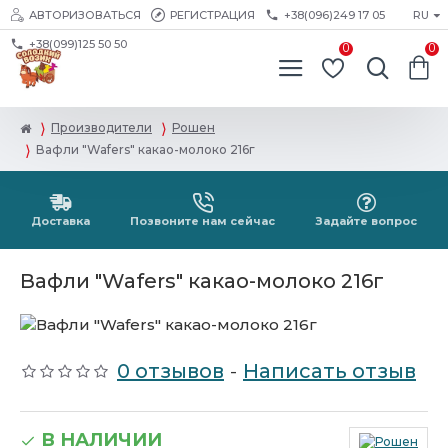
АВТОРИЗОВАТЬСЯ
РЕГИСТРАЦИЯ
+38(096)249 17 05
RU
+38(099)125 50 50
0
0
Производители
Рошен
Вафли "Wafers" какао-молоко 216г
Доставка
Позвоните нам сейчас
Задайте вопрос
Вафли "Wafers" какао-молоко 216г
0 отзывов
-
Написать отзыв
В НАЛИЧИИ