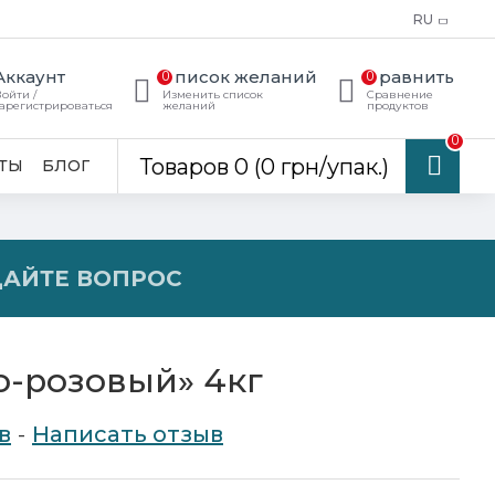
RU
Аккаунт
Список желаний
Сравнить
0
0
ойти /
Изменить список
Сравнение
арегистрироваться
желаний
продуктов
0
Товаров 0 (0 грн/упак.)
ТЫ
БЛОГ
ДАЙТЕ ВОПРОС
о-розовый» 4кг
в
-
Написать отзыв