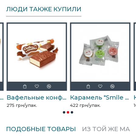
ЛЮДИ ТАКЖЕ КУПИЛИ
hocolate Night Assorted 170г АВК
Вафельные конфеты "Сливки-Ленивки" 1кг
Карамель "Smile candy" микс 1кг Make Joy
275 грн/упак.
422 грн/упак.
1
ПОДОБНЫЕ ТОВАРЫ
ИЗ ТОЙ ЖЕ МАР