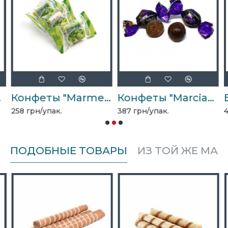
Конфеты "MarmeLady" яблоко 1,5кг
Конфеты "Marciano" карамель 1,5кг
258 грн/упак.
387 грн/упак.
4
ПОДОБНЫЕ ТОВАРЫ
ИЗ ТОЙ ЖЕ МАР