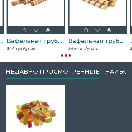
ком 2кг Стефания
Вафельная трубочка "Хрумка" Галиция лесной орех 1,8кг
Вафельная трубочка "Хрумка" Галиция сгущенное молоко 1,8кг
344 грн/упак.
344 грн/упак.
3
НЕДАВНО ПРОСМОТРЕННЫЕ
НАИБОЛ