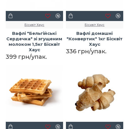
Бісквіт Хаус
Бісквіт Хаус
Вафлі "Бельгійські
Вафлі домашні
Сердечка" зі згущеним
"Конвертик" 1кг Бісквіт
молоком 1,5кг Бісквіт
Хаус
Хаус
336 грн/упак.
399 грн/упак.