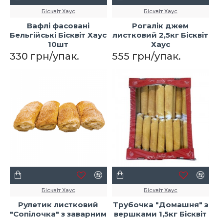
Бісквіт Хаус
Бісквіт Хаус
Вафлі фасовані
Рогалік джем
Бельгійські Бісквіт Хаус
листковий 2,5кг Бісквіт
10шт
Хаус
330 грн/упак.
555 грн/упак.
Бісквіт Хаус
Бісквіт Хаус
Рулетик листковий
Трубочка "Домашня" з
"Сопілочка" з заварним
вершками 1,5кг Бісквіт