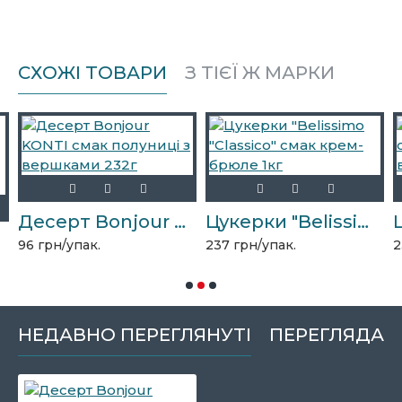
СХОЖІ ТОВАРИ
З ТІЄЇ Ж МАРКИ
Десерт Bonjour KONTI смак полуниці з вершками 232г
Цукерки "Belissimo "Сlassico" смак крем-брюле 1кг
96 грн/упак.
237 грн/упак.
2
НЕДАВНО ПЕРЕГЛЯНУТІ
ПЕРЕГЛЯДАЮ