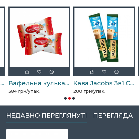
Десерт-пломбір" 1,5кг
Вафельна кулька "Купідончик" 1,5кг
Кава Jacobs 3в1 Caramel Latte 12,5г*24шт
384 грн/упак.
200 грн/упак.
1
НЕДАВНО ПЕРЕГЛЯНУТІ
ПЕРЕГЛЯДАЮ