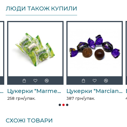
ЛЮДИ ТАКОЖ КУПИЛИ
Десерт-пломбір" 1,5кг
Цукерки "MarmeLady" яблуко 1,5кг
Цукерки "Marciano" карамель 1,5кг
258 грн/упак.
387 грн/упак.
4
СХОЖІ ТОВАРИ