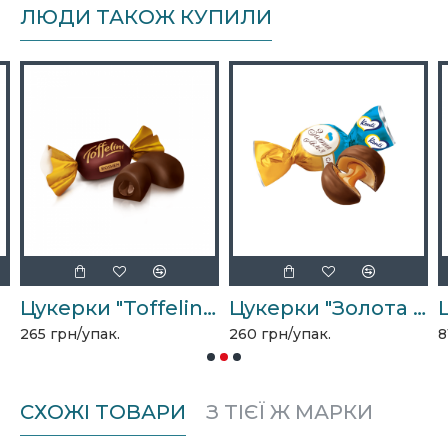
ЛЮДИ ТАКОЖ КУПИЛИ
Цукерки "Toffelini" 1кг
Цукерки "Золота лілія" 1кг
265 грн/упак.
260 грн/упак.
8
СХОЖІ ТОВАРИ
З ТІЄЇ Ж МАРКИ