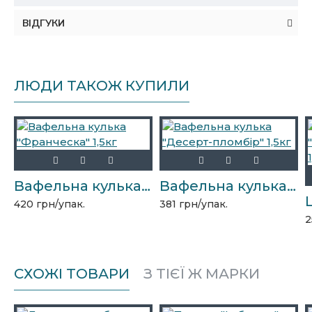
ВІДГУКИ
ЛЮДИ ТАКОЖ КУПИЛИ
Вафельна кулька "Франческа" 1,5кг
Вафельна кулька "Десерт-пломбір" 1,5кг
420 грн/упак.
381 грн/упак.
2
СХОЖІ ТОВАРИ
З ТІЄЇ Ж МАРКИ