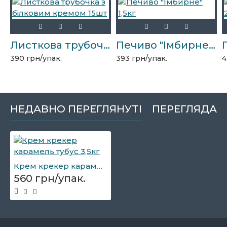
Листкова трубочка з білковим кремом 15шт
Печиво "Імбирне" 1,5кг
390 грн/упак.
393 грн/упак.
4
НЕДАВНО ПЕРЕГЛЯНУТІ
ПЕРЕГЛЯДАЮ
Крем крекер карамель тубус 3,5кг
560 грн/упак.