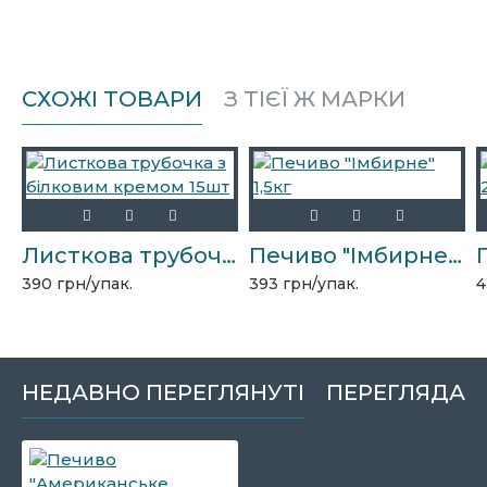
СХОЖІ ТОВАРИ
З ТІЄЇ Ж МАРКИ
Листкова трубочка з білковим кремом 15шт
Печиво "Імбирне" 1,5кг
390 грн/упак.
393 грн/упак.
4
НЕДАВНО ПЕРЕГЛЯНУТІ
ПЕРЕГЛЯДАЮ