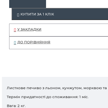
Акції
КУПИТИ ЗА 1 КЛIК
У ЗАКЛАДКИ
ДО ПОРІВНЯННЯ
Листкове печиво з льоном, кунжутом, морквою та
Термін придатності до споживання: 1 міс.
Вага: 2 кг.