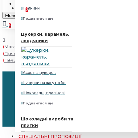
+38(099)125 50 50
Порівняти
Порівняння продуктів
Пряники
0
Menu
Подивитися ще
0
Цукерки, карамель,
льодяники
Магазин
Пряники, печиво, випічка
Печиво "Снек" 2кг
Асорті з цукерок
Цукерки на вагу по 1кг
Шоколадні, пралінові
Подивитися ще
Шоколадні вироби та
плитки
СПЕЦІАЛЬНІ ПРОПОЗИЦІЇ