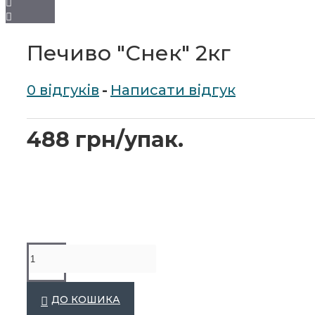
Новорічні подарунки
Печиво "Снек" 2кг
Кава, чай, какао,
0 відгуків
-
Написати відгук
цукор
488 грн/упак.
Кава
Какао
Цукор
Подивитися ще
Одноразовий посуд
ДО КОШИКА