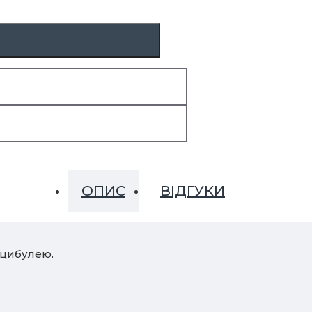
ОПИС
ВІДГУКИ
 цибулею.