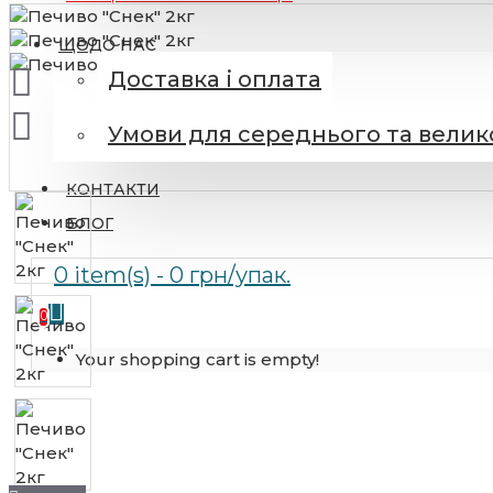
ЩОДО НАС
Цукерки у коробках, шоколадні плитки
Доставка і оплата
Східні та інші
солодощі
Умови для середнього та велик
КОНТАКТИ
Зефір
БЛОГ
Мармелад
0 item(s) - 0 грн/упак.
Пастила
0
Подивитися ще
Your shopping cart is empty!
Чіпси, снеки,
крекери