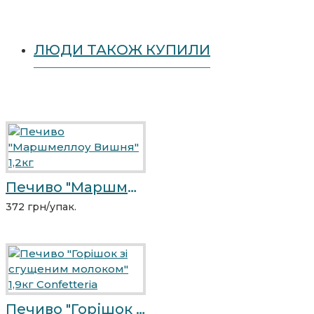
ЛЮДИ ТАКОЖ КУПИЛИ
Печиво "Маршмеллоу Вишня" 1,2кг
372 грн/упак.
Печиво "Горішок зі сгущеним молоком" 1,9кг Confetteria