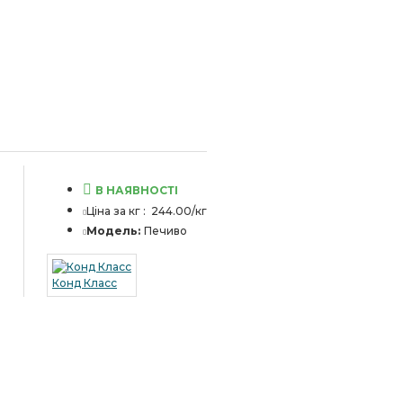
В НАЯВНОСТІ
Ціна за кг :
244.00/кг
Модель:
Печиво
Конд Класс