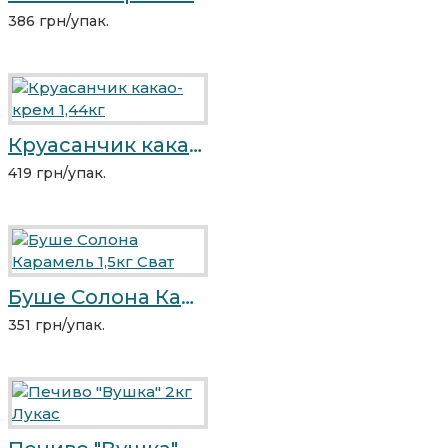
386 грн/упак.
Круасанчик какао-крем 1,44кг
419 грн/упак.
Буше Солона Карамель 1,5кг Сват
351 грн/упак.