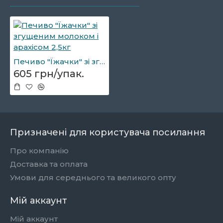
Печиво "Їжачки" зі згущеним молоком і арахісом 2,5кг
605 грн/упак.
Призначені для користувача посилання
Про компанію
Доставка та оплата
Умови для середнього та великого опту
Мій аккаунт
Мій аккаунт