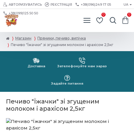
АВТОРИЗУВАТИСЬ
РЕЄСТРАЦІЯ
+38(096)249 17 05
UA
+38(099)125 50 50
0
0
Магазин
Пряники, печиво, випічка
Печиво "Їжачки" зі згущеним молоком і арахісом 2,5кг
Доставка
Зателефонуйте нам зараз
Задайте питання
Печиво "Їжачки" зі згущеним
молоком і арахісом 2,5кг