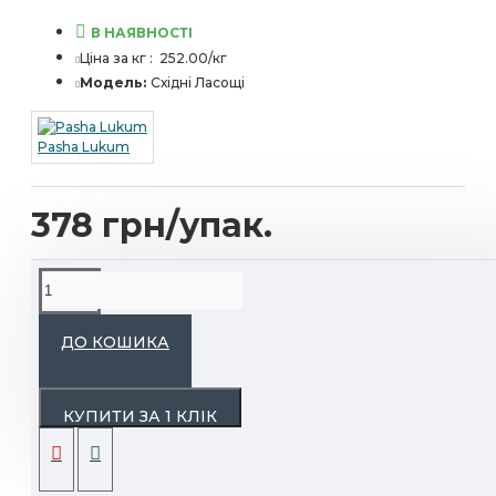
В НАЯВНОСТІ
Ціна за кг :
252.00/кг
Модель:
Східні Ласощі
Pasha Lukum
378 грн/упак.
ОПИС
ДО КОШИКА
Фітіль, приготовлений за традиційною
турецькою рецептурою. Ця насолода
КУПИТИ ЗА 1 КЛIК
поєднує в собі всю енергію горіха та
соковитість фруктів та ягід.
Термін придатності до споживання: 180 діб.