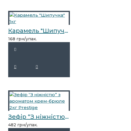
Карамель "Шипучка" 1кг
168 грн/упак.
Зефір “З ніжністю” з ароматом крем-брюле 2кг Prestige
482 грн/упак.