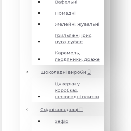
Вафельні
Помадні
Желейні, жувальні
Грильяжні, ірис,
нуга, суфле
Карамель,
льодяники, драже
Шоколадні вироби
Цукерки у
коробках,
шоколадні плитки
Східні солодощі
Зефір