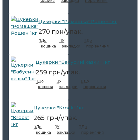
кошика
закладки
порівняння
Цукерки "Ромашка" Рошен 1кг
270 грн/упак.
До
У
До
кошика
закладки
порівняння
Цукерки "Бабусині казки" 1кг
259 грн/упак.
До
У
До
кошика
закладки
порівняння
Цукерки "Krock" 1кг
265 грн/упак.
До
У
До
кошика
закладки
порівняння