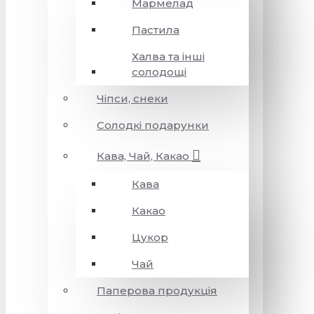
Мармелад
Пастила
Халва та інші
солодощі
Чіпси, снеки
Солодкі подарунки
Кава, Чай, Какао
Кава
Какао
Цукор
Чай
Паперова продукція