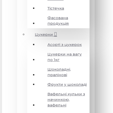
Тістечка
Фасована
продукція
Цукерки
Асорті з цукерок
Цукерки на вагу
по 1кг
Шоколадні,
пралінові
Фрукти у шоколаді
Вафельні кульки з
начинкою,
вафельні