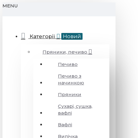
MENU
Категорії
Новий
Пряники, печиво
Печиво
Печиво з
начинкою
Пряники
Сухарі, сушка,
вафлі
Вафлі
Випічка