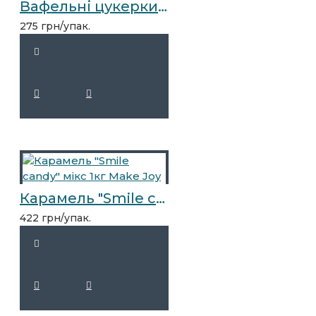
Вафельні цукерки "Сливки-Ленивки" 1кг
275 грн/упак.
Карамель "Smile candy" мікс 1кг Make Joy
422 грн/упак.