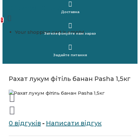
0 item(s) - 0 грн/упак.
Доставка
0
Your shopping cart is empty!
Зателефонуйте нам зараз
Задайте питання
Рахат лукум фітіль банан Pasha 1,5кг
0 відгуків
-
Написати відгук