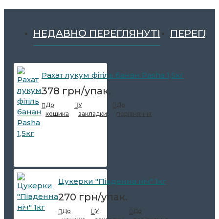
НЕДАВНО ПЕРЕГЛЯНУТІ
ПЕРЕГЛЯ
Рахат лукум фітіль банан Pasha 1,5кг
378 грн/упак.
До
У
До
кошика
закладки
порівняння
Цукерки "Південна ніч" 1кг
270 грн/упак.
До
У
До