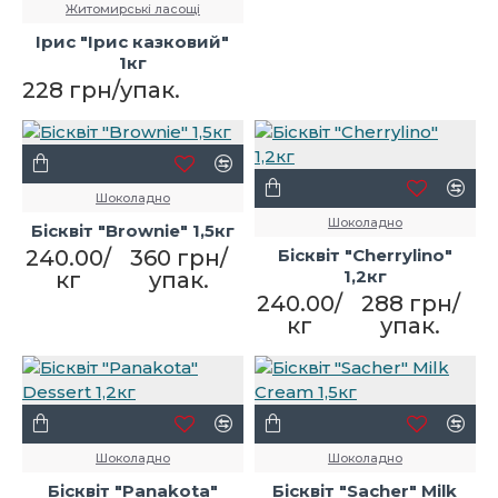
Житомирські ласощі
Ірис "Ірис казковий"
1кг
228 грн/упак.
Шоколадно
Шоколадно
Бісквіт "Brownie" 1,5кг
240.00/
360 грн/
Бісквіт "Cherrylino"
1,2кг
кг
упак.
240.00/
288 грн/
кг
упак.
Шоколадно
Шоколадно
Бісквіт "Panakota"
Бісквіт "Saсher" Milk