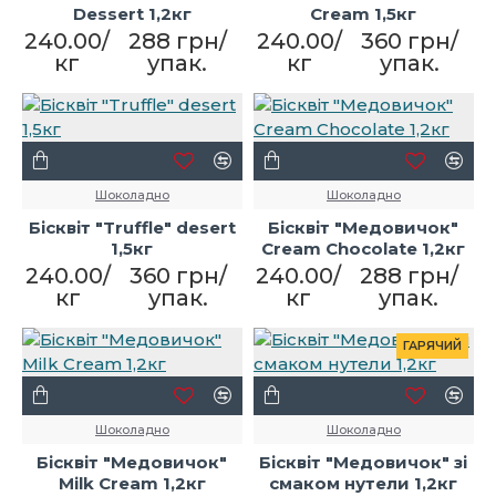
Dessert 1,2кг
Cream 1,5кг
240.00/
288 грн/
240.00/
360 грн/
кг
упак.
кг
упак.
Шоколадно
Шоколадно
Бісквіт "Truffle" desert
Бісквіт "Медовичок"
1,5кг
Cream Chocolate 1,2кг
240.00/
360 грн/
240.00/
288 грн/
кг
упак.
кг
упак.
ГАРЯЧИЙ
Шоколадно
Шоколадно
Бісквіт "Медовичок"
Бісквіт "Медовичок" зі
Milk Cream 1,2кг
смаком нутели 1,2кг