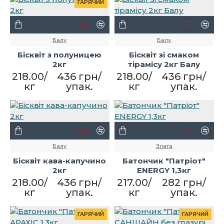
ГАРЯЧИЙ
Балу
Балу
Бісквіт з полуницею
Бісквіт зі смаком
2кг
тірамісу 2кг Балу
218.00/
436 грн/
218.00/
436 грн/
кг
упак.
кг
упак.
Балу
Злата
Бісквіт кава-капучино
Батончик "Патріот"
2кг
ENERGY 1,3кг
218.00/
436 грн/
217.00/
282 грн/
кг
упак.
кг
упак.
ГАРЯЧИЙ
ГАРЯЧИЙ