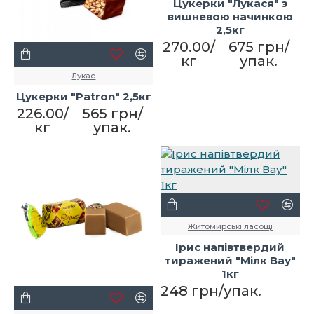
Цукерки "Лукася" з
вишневою начинкою
2,5кг
270.00/
675 грн/
кг
упак.
Лукас
Цукерки "Patron" 2,5кг
226.00/
565 грн/
кг
упак.
Житомирські ласощі
Ірис напівтвердий
тиражений "Мілк Вау"
1кг
248 грн/упак.