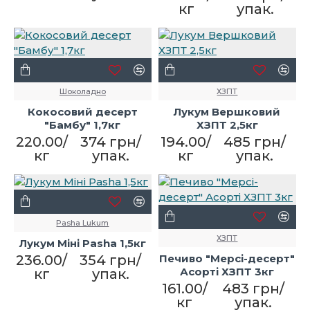
кг
упак.
Шоколадно
ХЗПТ
Кокосовий десерт
Лукум Вершковий
"Бамбу" 1,7кг
ХЗПТ 2,5кг
220.00/
374 грн/
194.00/
485 грн/
кг
упак.
кг
упак.
Pasha Lukum
ХЗПТ
Лукум Міні Pasha 1,5кг
236.00/
354 грн/
Печиво "Мерсі-десерт"
Асорті ХЗПТ 3кг
кг
упак.
161.00/
483 грн/
кг
упак.