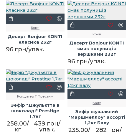
Конті
Конті
Десерт Bonjour KONTI
класика 232г
Десерт Bonjour KONTI
96 грн/упак.
смак полуниці з
вершками 232г
96 грн/упак.
Кондитер Т Престиж
Балу
Зефір "Джульєтта в
шоколаді" Prestige
Зефір жувальний
1,7кг
"Маршмеллоу" ассорті
258.00/
439 грн/
1,2кг Балу
кг
упак.
235.00/
282 грн/