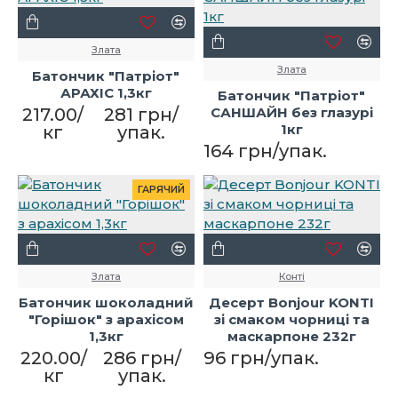
Злата
Злата
Батончик "Патріот"
АРАХІС 1,3кг
Батончик "Патріот"
217.00/
281 грн/
САНШАЙН без глазурі
1кг
кг
упак.
164 грн/упак.
ГАРЯЧИЙ
Злата
Конті
Батончик шоколадний
Десерт Bonjour KONTI
"Горішок" з арахісом
зі смаком чорниці та
1,3кг
маскарпоне 232г
220.00/
286 грн/
96 грн/упак.
кг
упак.